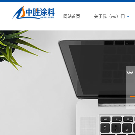
网站首页
关于我（wǒ）们