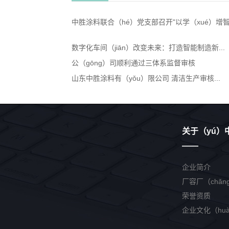
中胜涂料联合（hé）党支部召开"以学（xué）增智 提
数字化车间（jiān）改变未来：打造智能制造新...
公（gōng）司顺利通过三体系监督审核
山东中胜涂料有（yǒu）限公司 清洁生产审核...
小优视频在线看-小优视频app下载-小优视频app为爱而生-小优视频app官方版下载
关于（yú）
——
企业简介
厂容厂（chǎn
荣誉资质
企业文化（hu