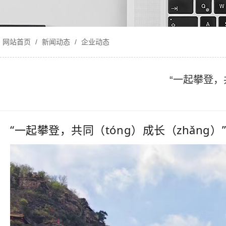
网站首页
/
新闻动态
/
企业动态
“一起攀登，
新
闻
动
“一起攀登，共同（tóng）成长（zhǎng）
态
企
业
动
行
态
业