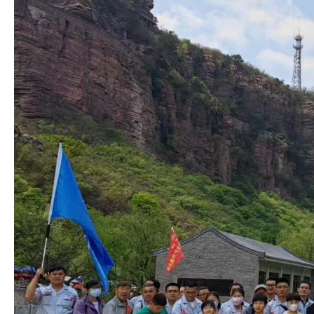
新
闻
免
费
咨
询
热
线
18888889999